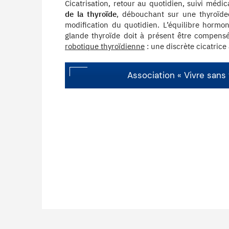
Cicatrisation, retour au quotidien, suivi méd
de la thyroïde
, débouchant sur une thyroïde
modification du quotidien. L’équilibre hormo
glande thyroïde doit à présent être compens
robotique thyroïdienne
: une discrète cicatrice a
Association « Vivre sans 