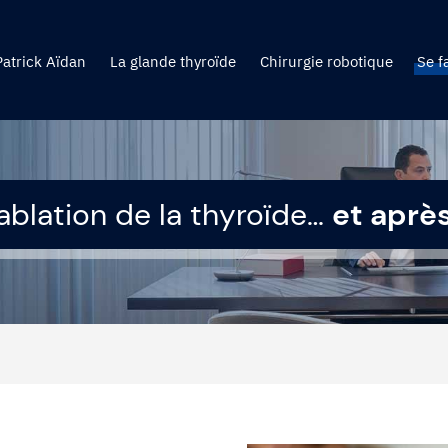
Patrick Aïdan
La glande thyroïde
Chirurgie robotique
Se f
’ablation de la thyroïde…
et après