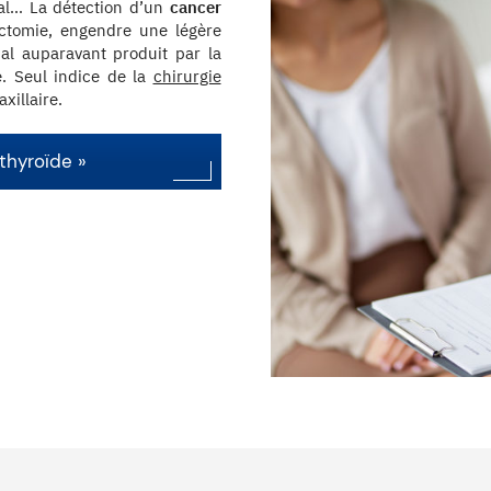
ical… La détection d’un
cancer
ctomie, engendre une légère
nal auparavant produit par la
é. Seul indice de la
chirurgie
xillaire.
thyroïde »