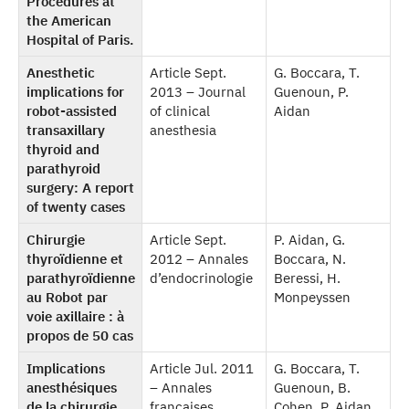
Procedures at
the American
Hospital of Paris.
Anesthetic
Article Sept.
G. Boccara, T.
implications for
2013 – Journal
Guenoun, P.
robot-assisted
of clinical
Aidan
transaxillary
anesthesia
thyroid and
parathyroid
surgery: A report
of twenty cases
Chirurgie
Article Sept.
P. Aidan, G.
thyroïdienne et
2012 – Annales
Boccara, N.
parathyroïdienne
d’endocrinologie
Beressi, H.
au Robot par
Monpeyssen
voie axillaire : à
propos de 50 cas
Implications
Article Jul. 2011
G. Boccara, T.
anesthésiques
– Annales
Guenoun, B.
de la chirurgie
françaises
Cohen, P. Aidan