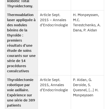
Robotic Total
Thyroidectomy.
Thermoablation
Article Sept.
H. Monpeyssen,
laser appliquée à
2015 – Annales
M.C.
des nodules
d’Endocrinologie
Terestchenko, A.
bénins de la
Dana, P. Aidan
thyroïde :
premiers
résultats d’une
étude de soins
courants sur une
série de 14
procédures
consécutives
Thyroïdectomie
Article Sept.
P. Aidan, G.
robotique par
2015, Annales
Deroide, S.
voie axillaire.
d’Endocrinologie
Quesnel, […] H.
Expérience sur
Monpeyssen
une série de 389
patients