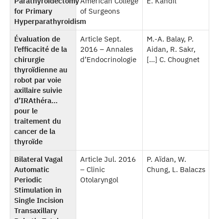
Parathyroidectomy
American College
E. Kandil
for Primary
of Surgeons
Hyperparathyroidism
Évaluation de
Article Sept.
M.-A. Balay, P.
l’efficacité de la
2016 – Annales
Aidan, R. Sakr,
chirurgie
d’Endocrinologie
[…] C. Chougnet
thyroïdienne au
robot par voie
axillaire suivie
d’IRAthéra…
pour le
traitement du
cancer de la
thyroïde
Bilateral Vagal
Article Jul. 2016
P. Aïdan, W.
Automatic
– Clinic
Chung, L. Balaczs
Periodic
Otolaryngol
Stimulation in
Single Incision
Transaxillary