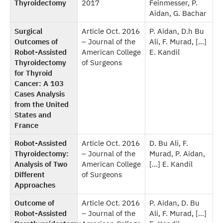
Thyroidectomy
2017
Feinmesser, P.
Aidan, G. Bachar
Surgical
Article Oct. 2016
P. Aidan, D.h Bu
Outcomes of
– Journal of the
Ali, F. Murad, […]
Robot-Assisted
American College
E. Kandil
Thyroidectomy
of Surgeons
for Thyroid
Cancer: A 103
Cases Analysis
from the United
States and
France
Robot-Assisted
Article Oct. 2016
D. Bu Ali, F.
Thyroidectomy:
– Journal of the
Murad, P. Aidan,
Analysis of Two
American College
[…] E. Kandil
Different
of Surgeons
Approaches
Outcome of
Article Oct. 2016
P. Aidan, D. Bu
Robot-Assisted
– Journal of the
Ali, F. Murad, […]