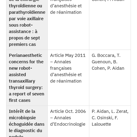
thyroïdienne ou
d’anesthésie et
parathyroïdienne
de réanimation
par voie axillaire
sous robot-
assistance : à
propos de sept
premiers cas
Perianaesthetic
Article May 2011
G. Boccara, T.
concerns for the
– Annales
Guenoun, B.
new robot-
françaises
Cohen, P. Aidan
assisted
d’anesthésie et
transaxillary
de réanimation
thyroid surgery:
a report of seven
first cases
Intérêt de la
Article Oct. 2006
P. Aidan, L. Zerat,
microbiopsie
– Annales
C. Osinski, F.
échoguidée dans
d’Endocrinologie
Lalouette
le diagnostic du
nodule