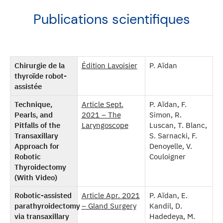
Publications scientifiques
Chirurgie de la
Édition Lavoisier
P. Aïdan
thyroïde robot-
assistée
Technique,
Article Sept.
P. Aïdan, F.
Pearls, and
2021 – The
Simon, R.
Pitfalls of the
Laryngoscope
Luscan, T. Blanc,
Transaxillary
S. Sarnacki, F.
Approach for
Denoyelle, V.
Robotic
Couloigner
Thyroidectomy
(With Video)
Robotic-assisted
Article Apr. 2021
P. Aïdan, E.
parathyroidectomy
– Gland Surgery
Kandil, D.
via transaxillary
Hadedeya, M.