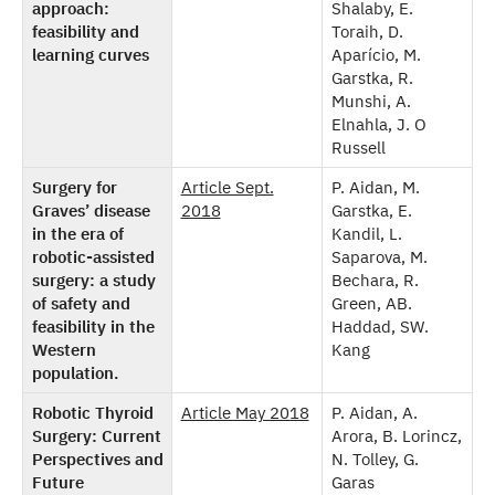
approach:
Shalaby, E.
feasibility and
Toraih, D.
learning curves
Aparício, M.
Garstka, R.
Munshi, A.
Elnahla, J. O
Russell
Surgery for
Article Sept.
P. Aidan, M.
Graves’ disease
2018
Garstka, E.
in the era of
Kandil, L.
robotic-assisted
Saparova, M.
surgery: a study
Bechara, R.
of safety and
Green, AB.
feasibility in the
Haddad, SW.
Western
Kang
population.
Robotic Thyroid
Article May 2018
P. Aidan, A.
Surgery: Current
Arora, B. Lorincz,
Perspectives and
N. Tolley, G.
Future
Garas