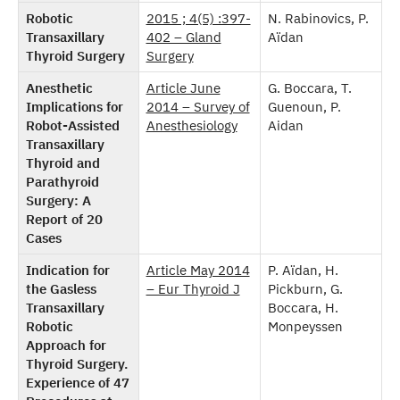
Robotic
2015 ; 4(5) :397-
N. Rabinovics, P.
Transaxillary
402 – Gland
Aïdan
Thyroid Surgery
Surgery
Anesthetic
Article June
G. Boccara, T.
Implications for
2014 – Survey of
Guenoun, P.
Robot-Assisted
Anesthesiology
Aidan
Transaxillary
Thyroid and
Parathyroid
Surgery: A
Report of 20
Cases
Indication for
Article May 2014
P. Aïdan, H.
the Gasless
– Eur Thyroid J
Pickburn, G.
Transaxillary
Boccara, H.
Robotic
Monpeyssen
Approach for
Thyroid Surgery.
Experience of 47